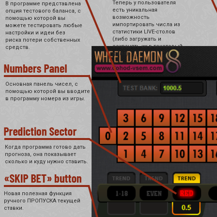
Теперь у пользователя
В программе представлена
есть уникальная
опция тестового баланса, с
возможность
помощью которой вы
импортировать числа из
можете тестировать любые
статистики LIVE-столов
настройки и идеи без
(либо загружать и
риска потери собственных
сохранять их в текстовый
средств.
файл).
Основная панель чисел, с
помощью которой вы вводите
в программу номера из игры.
Когда программа готово дать
прогноза, она показывает
сколько и куду нужно ставить.
Новая полезная функция
ручного ПРОПУСКА текущей
ставки.