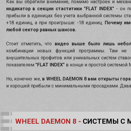
Как вы обратили внимание, помимо настроек и механ
индикатор в секции стаститики "FLAT INDEX"
- он п
прибыли в единицах без учета выбранной системы ст
+18 единиц, а при проигрыше: -18 единиц.
Почему име
любой сектор равных шансов.
Стоит отметить, что
видео выше было лишь небол
комбинации новых функций программы. Там не б
внушительных профитов или уникальных систем ставок
показателем
"FLAT INDEX"
в конце и простой системой 
Но, конечно же,
в
WHEEL DAEMON 8 вам открыты гора
и хорошей прибыли с минимальными просадками. Давай
WHEEL DAEMON 8 -
СИСТЕМЫ C 