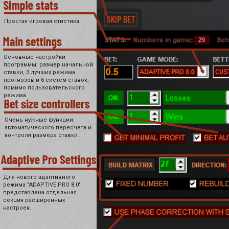
Простая игровая стистика
Основные настройки
программы: размер начальной
ставки, 3 лучших режима
прогнозов и 6 систем ставок,
помимо пользовательского
режима.
Очень нужные функции
автоматического пересчета и
контроля размера ставки.
Для нового адаптивного
режима "ADAPTIVE PRO 8.0"
представлена отдельная
секция расширенных
настроек.