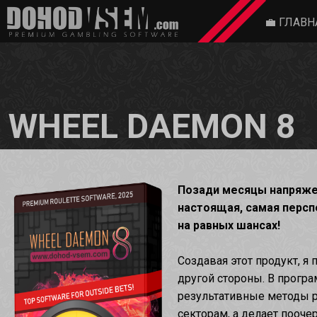
ГЛАВН
💼
WHEEL DAEMON 8
Позади месяцы напряжен
настоящая, самая персп
на равных шансах!
Создавая этот продукт, я 
другой стороны. В прог
результативные методы ра
секторам, а делает пооче