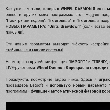
Как уже заметили,
теперь в WHEEL DAEMON 8 есть м
ранее в других моих программах этот модуль пред
"Проигрыши подряд", "Выигрыши" и "Выигрыши подря
НОВЫХ ПАРАМЕТРА: "Units drawdown"
(количество е
прибыли).
Эти новые параметры выводят гибкость настройк
стабильные и мягкие системы!
Несмотря на крутейшие функции
"IMPORT"
и
"TREND"
,
LIVE-рулетками,
Wheel Daemon 8 прекрасно подходит и
Пожалуйста, посмотрите видео ниже. Здесь я
игра
провайдера Betsoft и
использую новый параметр "
программы -
функцией автоматической фазовой корр