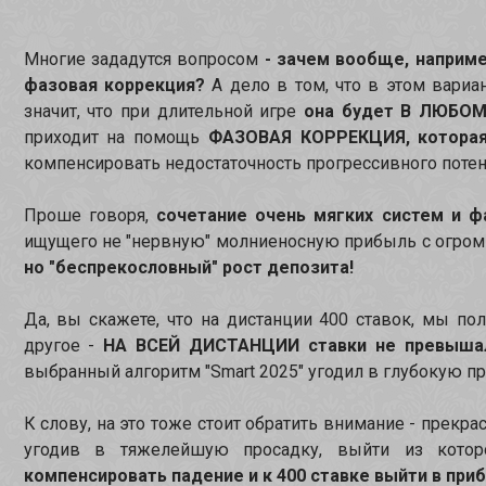
Многие зададутся вопросом
- зачем вообще, наприме
фазовая коррекция?
А дело в том, что в этом вариа
значит, что при длительной игре
она будет В ЛЮБОМ
приходит на помощь
ФАЗОВАЯ КОРРЕКЦИЯ, которая 
компенсировать недостаточность прогрессивного потен
Проше говоря,
сочетание очень мягких систем и ф
ищущего не "нервную" молниеносную прибыль с огром
но "беспрекословный" рост депозита!
Да, вы скажете, что на дистанции 400 ставок, мы по
другое -
НА ВСЕЙ ДИСТАНЦИИ ставки не превыша
выбранный алгоритм "Smart 2025" угодил в глубокую про
К слову, на это тоже стоит обратить внимание - прекр
угодив в тяжелейшую просадку, выйти из котор
компенсировать падение и к 400 ставке выйти в при