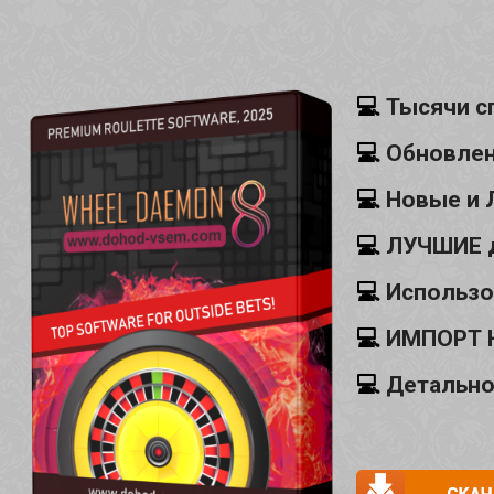
💻
Тысячи с
💻
Обновлен
💻
Новые и 
💻
ЛУЧШИЕ 
💻
Использо
💻
ИМПОРТ Н
💻
Детально