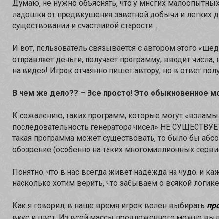
Думаю, не нужно объяснять, что у многих малоопытных
ладошки от предвкушения заветной добычи и легких д
существовании и счастливой старости…
И вот, пользователь связывается с автором этого «шед
отправляет деньги, получает программу, вводит числа, 
на видео! Игрок отчаянно пишет автору, но в ответ по
В чем же дело?? – Все просто! Это обыкновенное м
К сожалению, таких программ, которые могут «взламыв
последовательность генератора чисел» НЕ СУЩЕСТВУЕТ
такая программа может существовать, то было бы абс
обозрение (особенно на таких многомиллионных сервисах
Понятно, что в нас всегда живет надежда на чудо, и к
насколько хотим верить, что забываем о всякой логик
Как я говорил, в наше время игрок волен выбирать
пр
вкус и цвет. Из всей массы предложенного можно выд