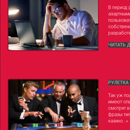
В период 
азартным
пользоват
собственн
разработк
ЧИТАТЬ 
РУЛЕТКА
Так уж по
имеют опы
смотрят в
фразы тип
казино…». 